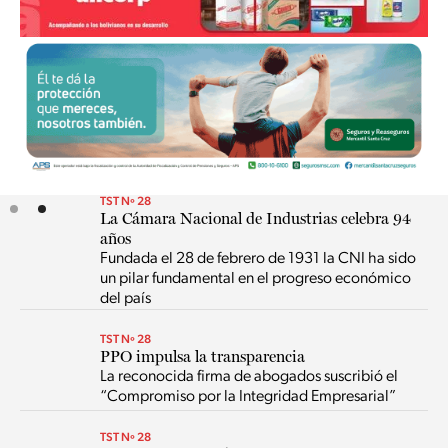
Slide 2 of 2.
TST Nº 28
La Cámara Nacional de Industrias celebra 94
años
Fundada el 28 de febrero de 1931 la CNI ha sido
un pilar fundamental en el progreso económico
del país
TST Nº 28
PPO impulsa la transparencia
La reconocida firma de abogados suscribió el
“Compromiso por la Integridad Empresarial”
TST Nº 28