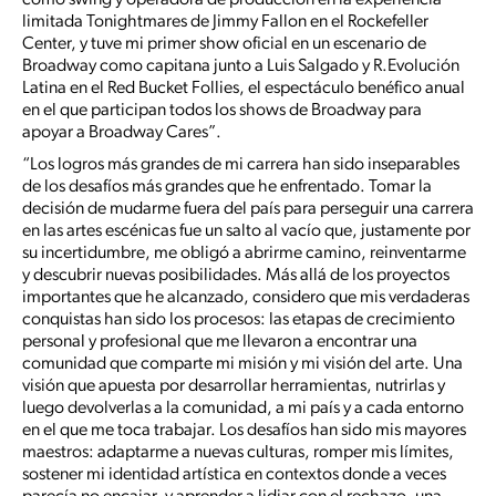
como swing y operadora de producción en la experiencia
limitada Tonightmares de Jimmy Fallon en el Rockefeller
Center, y tuve mi primer show oficial en un escenario de
Broadway como capitana junto a Luis Salgado y R.Evolución
Latina en el Red Bucket Follies, el espectáculo benéfico anual
en el que participan todos los shows de Broadway para
apoyar a Broadway Cares”.
“Los logros más grandes de mi carrera han sido inseparables
de los desafíos más grandes que he enfrentado. Tomar la
decisión de mudarme fuera del país para perseguir una carrera
en las artes escénicas fue un salto al vacío que, justamente por
su incertidumbre, me obligó a abrirme camino, reinventarme
y descubrir nuevas posibilidades. Más allá de los proyectos
importantes que he alcanzado, considero que mis verdaderas
conquistas han sido los procesos: las etapas de crecimiento
personal y profesional que me llevaron a encontrar una
comunidad que comparte mi misión y mi visión del arte. Una
visión que apuesta por desarrollar herramientas, nutrirlas y
luego devolverlas a la comunidad, a mi país y a cada entorno
en el que me toca trabajar. Los desafíos han sido mis mayores
maestros: adaptarme a nuevas culturas, romper mis límites,
sostener mi identidad artística en contextos donde a veces