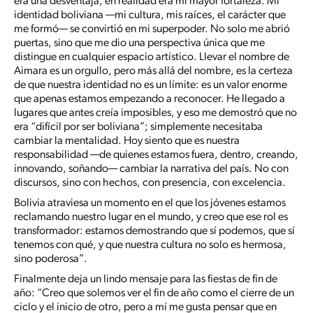
era una desventaja, en realidad era mi mayor fortaleza. Mi
identidad boliviana —mi cultura, mis raíces, el carácter que
me formó— se convirtió en mi superpoder. No solo me abrió
puertas, sino que me dio una perspectiva única que me
distingue en cualquier espacio artístico. Llevar el nombre de
Aimara es un orgullo, pero más allá del nombre, es la certeza
de que nuestra identidad no es un límite: es un valor enorme
que apenas estamos empezando a reconocer. He llegado a
lugares que antes creía imposibles, y eso me demostró que no
era “difícil por ser boliviana”; simplemente necesitaba
cambiar la mentalidad. Hoy siento que es nuestra
responsabilidad —de quienes estamos fuera, dentro, creando,
innovando, soñando— cambiar la narrativa del país. No con
discursos, sino con hechos, con presencia, con excelencia.
Bolivia atraviesa un momento en el que los jóvenes estamos
reclamando nuestro lugar en el mundo, y creo que ese rol es
transformador: estamos demostrando que sí podemos, que sí
tenemos con qué, y que nuestra cultura no solo es hermosa,
sino poderosa”.
Finalmente deja un lindo mensaje para las fiestas de fin de
año: “Creo que solemos ver el fin de año como el cierre de un
ciclo y el inicio de otro, pero a mí me gusta pensar que en