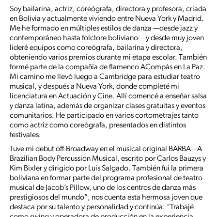
Soy bailarina, actriz, coreógrafa, directora y profesora, criada
en Bolivia y actualmente viviendo entre Nueva York y Madrid.
Me he formado en múltiples estilos de danza —desde jazz y
contemporáneo hasta folclore boliviano— y desde muy joven
lideré equipos como coreógrafa, bailarina y directora,
obteniendo varios premios durante mi etapa escolar. También
formé parte de la compañía de flamenco ACompás en La Paz.
Mi camino me llevó luego a Cambridge para estudiar teatro
musical, y después a Nueva York, donde completé mi
licenciatura en Actuación y Cine. Allí comencé a enseñar salsa
y danza latina, además de organizar clases gratuitas y eventos
comunitarios. He participado en varios cortometrajes tanto
como actriz como coreógrafa, presentados en distintos
festivales.
Tuve mi debut off-Broadway en el musical original BARBA – A
Brazilian Body Percussion Musical, escrito por Carlos Bauzys y
Kim Bixler y dirigido por Luis Salgado. También fui la primera
boliviana en formar parte del programa profesional de teatro
musical de Jacob’s Pillow, uno de los centros de danza más
prestigiosos del mundo”, nos cuenta esta hermosa joven que
destaca por su talento y personalidad y continúa: “Trabajé