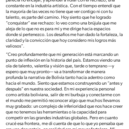
parecía no encajar, y aprender a lidiar con el rechazo, una
constante en la industria artística. Con el tiempo entendí que
la mayoría de las veces no tiene que ver contigo ni con tu
talento, es parte del camino. Hoy siento que he logrado
“conquistar” ese rechazo: lo veo como una brújula que me
aleja de lo que no es para mí y me dirige hacia espacios
donde sí pertenezco. Los desafíos me han dado la fortaleza, la
claridad y la convicción que hoy considero mis logros más
valiosos”.
“Creo profundamente que mi generación está marcando un
punto de inflexión en la historia del país. Estamos viendo una
ola de talento, valentía y visión que, tarde o temprano —y
espero que muy pronto— va a transformar de manera
profunda la narrativa de Bolivia tanto hacia adentro como
hacia el mundo. Siento que estamos construyendo un “antes y
después” en nuestra sociedad. En mi experiencia personal
como artista boliviana, salir de mi burbuja y conectarme con
el mundo me permitió reconocer algo que muchos llevamos
muy grabado: un complejo de inferioridad que nos hace creer
que no tenemos las herramientas o la capacidad para
competir en las grandes industrias globales. Pero en cuanto
crucé esa frontera, me di cuenta de que lo que yo pensaba que