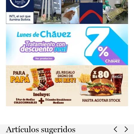
Slide 2 of 2.
Artículos sugeridos