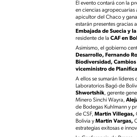
El evento contará con la p
en ciencias agropecuarias
apicultor del Chaco y gan
estarán presentes gracias 
Embajada de Suecia y l
residente de la
CAF
en Bol
Asimismo, el gobierno centr
Desarrollo, Fernando 
Biodiversidad, Cambios 
viceministro de Planific
A ellos se sumarán lídere
Laboratorios Bagó de Boliv
Shwortshik
, gerente ge
Minero Sinchi Wayra,
Ale
de Bodegas Kuhlmann y pre
de CSF,
Martín Villegas,
Bolivia y
Martín Vargas,
C
estrategias exitosas e inno