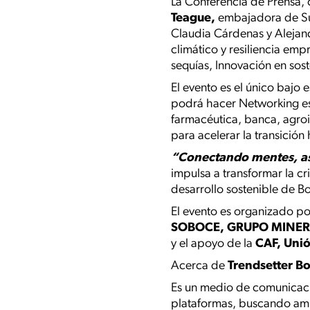
La Conferencia de Prensa,
Teague,
embajadora de Sue
Claudia Cárdenas y Alejan
climático y resiliencia em
sequías, Innovación en sost
El evento es el único bajo 
podrá hacer Networking est
farmacéutica, banca, agroin
para acelerar la transició
“Conectando mentes, as
impulsa a transformar la cr
desarrollo sostenible de Bo
El evento es organizado por
SOBOCE, GRUPO MINER
y el apoyo de la
CAF, Unió
Acerca de
Trendsetter Bo
Es un medio de comunicació
plataformas, buscando ampl