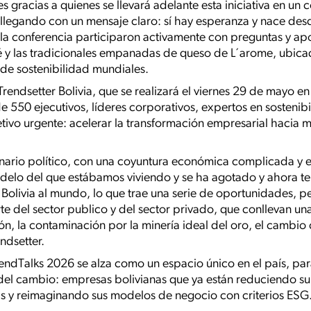
es gracias a quienes se llevará adelante esta iniciativa en un
llegando con un mensaje claro: sí hay esperanza y nace des
a la conferencia participaron activamente con preguntas y ap
é y las tradicionales empanadas de queso de L´arome, ubicad
de sostenibilidad mundiales.
rendsetter Bolivia, que se realizará el viernes 29 de mayo e
e 550 ejecutivos, líderes corporativos, expertos en sostenib
tivo urgente: acelerar la transformación empresarial hacia m
.
enario político, con una coyuntura económica complicada y 
modelo del que estábamos viviendo y se ha agotado y ahora 
y Bolivia al mundo, lo que trae una serie de oportunidades,
e del sector publico y del sector privado, que conllevan una
ón, la contaminación por la minería ideal del oro, el cambio
ndsetter.
ndTalks 2026 se alza como un espacio único en el país, para 
el cambio: empresas bolivianas que ya están reduciendo su 
s y reimaginando sus modelos de negocio con criterios ESG