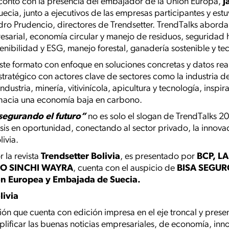
 contó con la presencia del embajador de la Unión Europa,
J
cia, junto a ejecutivos de las empresas participantes y es
dro Prudencio, directores de Trendsetter. TrendTalks abor
presarial, economía circular y manejo de residuos, seguridad 
enibilidad y ESG, manejo forestal, ganadería sostenible y te
este formato con enfoque en soluciones concretas y datos rea
ratégico con actores clave de sectores como la industria de
dustria, minería, vitivinícola, apicultura y tecnología, inspi
n hacia una economía baja en carbono.
egurando el futuro”
no es solo el slogan de TrendTalks 20
isis en oportunidad, conectando al sector privado, la innovac
livia.
 la revista
Trendsetter Bolivia
, es presentado por
BCP, L
O SINCHI WAYRA
, cuenta con el auspicio de
BISA SEGUR
n Europea y Embajada de Suecia.
livia
n que cuenta con edición impresa en el eje troncal y presenc
ificar las buenas noticias empresariales, de economía, inno