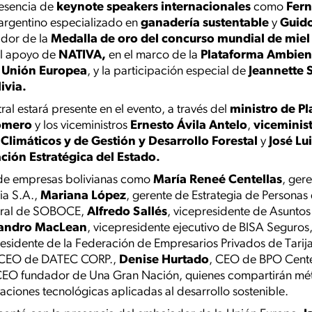
resencia de
keynote speakers internacionales
como
Fern
 argentino especializado en
ganadería sustentable
y
Guido
ador de la
Medalla de oro del concurso mundial de mie
al apoyo de
NATIVA,
en el marco de la
Plataforma Ambien
a Unión Europea
, y la participación especial de
Jeannette 
ivia.
al estará presente en el evento, a través del
ministro de Pl
Romero
y los viceministros
Ernesto Ávila Antelo
,
viceminis
Climáticos y de Gestión y Desarrollo Forestal
y
José Lu
ación Estratégica del Estado.
s de empresas bolivianas como
María Reneé Centellas
, ger
ia S.A.,
Mariana López
, gerente de Estrategia de Personas
neral de SOBOCE,
Alfredo Sallés
, vicepresidente de Asunto
jandro MacLean
, vicepresidente ejecutivo de BISA Seguros
sidente de la Federación de Empresarios Privados de Tarij
CEO de DATEC CORP.,
Denise Hurtado
, CEO de BPO Cente
EO fundador de Una Gran Nación, quienes compartirán métr
vaciones tecnológicas aplicadas al desarrollo sostenible.