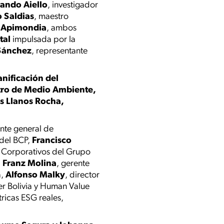
ando Aiello
, investigador
 Saldias
, maestro
l Apimondia
, ambos
tal
impulsada por la
Sánchez
, representante
anificación del
tro de Medio Ambiente,
is Llanos Rocha,
ente general de
 del BCP,
Francisco
s Corporativos del Grupo
,
Franz Molina
, gerente
a,
Alfonso Malky
, director
r Bolivia y Human Value
icas ESG reales,