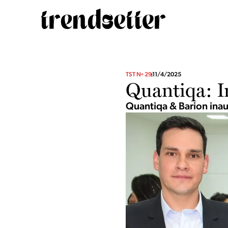
TST Nº 29
11/4/2025
Quantiqa: I
Quantiqa & Barion ina