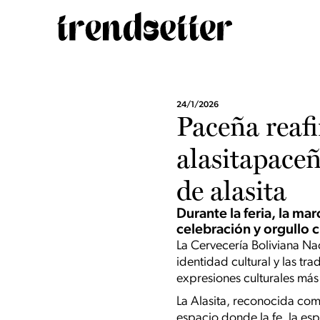
24/1/2026
Paceña reaf
alasitapace
de alasita
Durante la feria, la m
celebración y orgullo c
La Cervecería Boliviana Na
identidad cultural y las tr
expresiones culturales más
La Alasita, reconocida co
espacio donde la fe, la esp