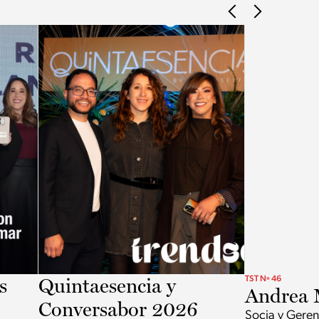
s
Quintaesencia y
TST Nº 46
Andrea 
Conversabor 2026
Socia y Geren