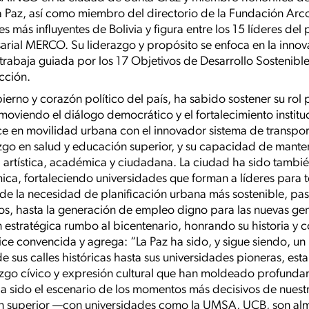
 Paz, así como miembro del directorio de la Fundación Arco
s más influyentes de Bolivia y figura entre los 15 líderes del
arial MERCO. Su liderazgo y propósito se enfoca en la innova
trabaja guiada por los 17 Objetivos de Desarrollo Sostenible
cción.
erno y corazón político del país, ha sabido sostener su rol
oviendo el diálogo democrático y el fortalecimiento instituc
ce en movilidad urbana con el innovador sistema de transpor
zgo en salud y educación superior, y su capacidad de mantene
a artística, académica y ciudadana. La ciudad ha sido tambié
ica, fortaleciendo universidades que forman a líderes para t
sde la necesidad de planificación urbana más sostenible, pa
icos, hasta la generación de empleo digno para las nuevas gen
ón estratégica rumbo al bicentenario, honrando su historia y 
 dice convencida y agrega: “La Paz ha sido, y sigue siendo, un
e sus calles históricas hasta sus universidades pioneras, est
azgo cívico y expresión cultural que han moldeado profundame
sido el escenario de los momentos más decisivos de nuestra
n superior —con universidades como la UMSA, UCB, son alm