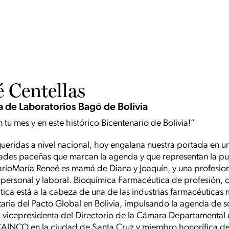
 Centellas
a de Laboratorios Bagó de Bolivia
n tu mes y en este histórico Bicentenario de Bolivia!”
queridas a nivel nacional, hoy engalana nuestra portada en 
ades paceñas que marcan la agenda y que representan la puja
arioMaría Reneé es mamá de Diana y Joaquín, y una profesio
 personal y laboral. Bioquímica Farmacéutica de profesión, 
ica está a la cabeza de una de las industrias farmacéuticas 
taria del Pacto Global en Bolivia, impulsando la agenda de s
vicepresidenta del Directorio de la Cámara Departamental d
a CAINCO en la ciudad de Santa Cruz y miembro honorífica d