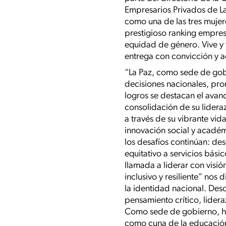
Empresarios Privados de La
como una de las tres mujere
prestigioso ranking empres
equidad de género. Vive y 
entrega con convicción y a
“La Paz, como sede de gobi
decisiones nacionales, prom
logros se destacan el avan
consolidación de su lidera
a través de su vibrante vid
innovación social y académ
los desafíos continúan: de
equitativo a servicios bás
llamada a liderar con visi
inclusivo y resiliente” nos
la identidad nacional. Desd
pensamiento crítico, lider
Como sede de gobierno, ha 
como cuna de la educació