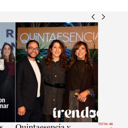
s
Quintaesencia y
TST Nº 46