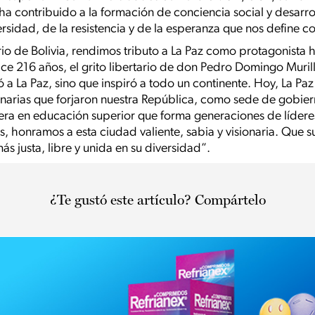
a contribuido a la formación de conciencia social y desarroll
ersidad, de la resistencia y de la esperanza que nos define 
io de Bolivia, rendimos tributo a La Paz como protagonista h
e 216 años, el grito libertario de don Pedro Domingo Murill
ó a La Paz, sino que inspiró a todo un continente. Hoy, La P
onarias que forjaron nuestra República, como sede de gobier
ra en educación superior que forma generaciones de líder
nas, honramos a esta ciudad valiente, sabia y visionaria. Que s
ás justa, libre y unida en su diversidad”.
¿Te gustó este artículo? Compártelo