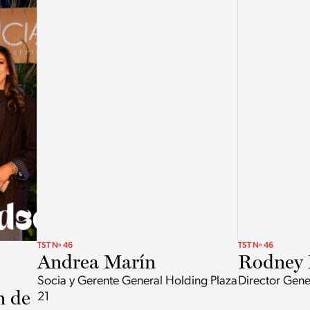
TST Nº 46
TST Nº 46
Andrea Marín
Rodney 
Socia y Gerente General Holding Plaza
Director Gene
n de
21