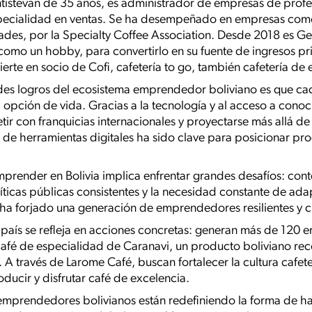
tistevan de 35 años, es administrador de empresas de prof
specialidad en ventas. Se ha desempeñado en empresas como 
dades, por la Specialty Coffee Association. Desde 2018 es Ge
como un hobby, para convertirlo en su fuente de ingresos pr
erte en socio de Cofi, cafetería to go, también cafetería de 
ndes logros del ecosistema emprendedor boliviano es que ca
pción de vida. Gracias a la tecnología y al acceso a conoc
r con franquicias internacionales y proyectarse más allá de 
 de herramientas digitales ha sido clave para posicionar pr
ender en Bolivia implica enfrentar grandes desafíos: contex
líticas públicas consistentes y la necesidad constante de ad
ha forjado una generación de emprendedores resilientes y c
l país se refleja en acciones concretas: generan más de 120 
 café de especialidad de Caranavi, un producto boliviano rec
. A través de Larome Café, buscan fortalecer la cultura cafet
ducir y disfrutar café de excelencia.
 emprendedores bolivianos están redefiniendo la forma de h