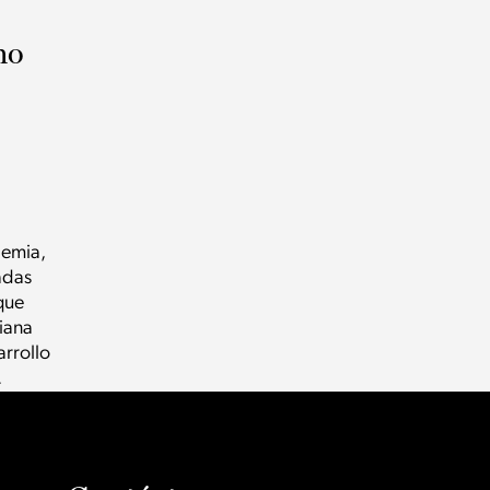
mo
demia,
adas
que
iana
rrollo
.