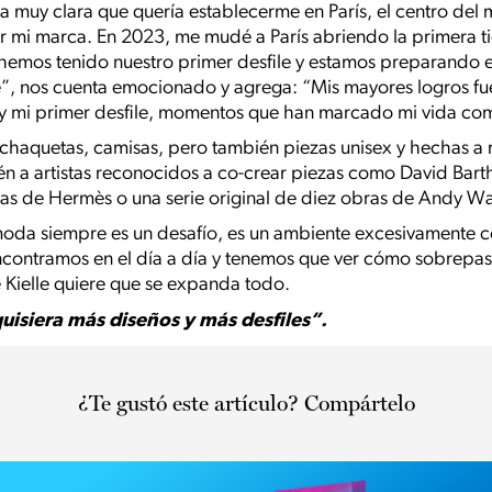
 muy clara que quería establecerme en París, el centro del
ar mi marca. En 2023, me mudé a París abriendo la primera t
hemos tenido nuestro primer desfile y estamos preparando el
”, nos cuenta emocionado y agrega: “Mis mayores logros fue
e y mi primer desfile, momentos que han marcado mi vida co
, chaquetas, camisas, pero también piezas unisex y hechas 
ién a artistas reconocidos a co-crear piezas como David Bar
as de Hermès o una serie original de diez obras de Andy Wa
oda siempre es un desafío, es un ambiente excesivamente co
contramos en el día a día y tenemos que ver cómo sobrepasa
e Kielle quiere que se expanda todo.
uisiera más diseños y más desfiles”.
¿Te gustó este artículo? Compártelo