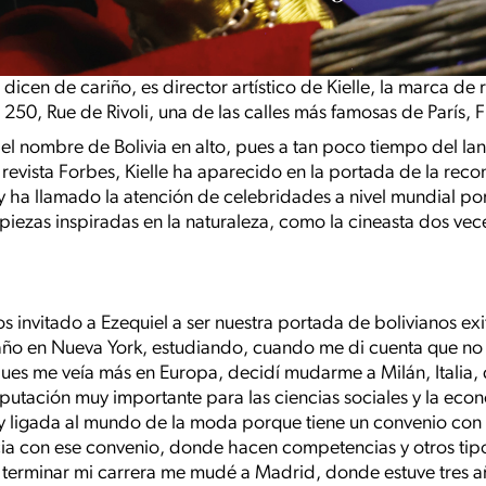
dicen de cariño, es director artístico de Kielle, la marca de r
250, Rue de Rivoli, una de las calles más famosas de París, F
el nombre de Bolivia en alto, pues a tan poco tiempo del la
a revista Forbes, Kielle ha aparecido en la portada de la re
y ha llamado la atención de celebridades a nivel mundial por
 piezas inspiradas en la naturaleza, como la cineasta dos ve
 invitado a Ezequiel a ser nuestra portada de bolivianos exit
 año en Nueva York, estudiando, cuando me di cuenta que no 
 pues me veía más en Europa, decidí mudarme a Milán, Italia,
putación muy importante para las ciencias sociales y la eco
 ligada al mundo de la moda porque tiene un convenio con 
cia con ese convenio, donde hacen competencias y otros tip
l terminar mi carrera me mudé a Madrid, donde estuve tres