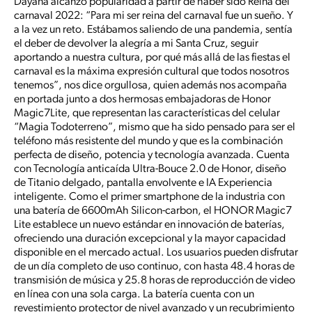
Dayana alcanzó popularidad a partir de haber sido Reina del
carnaval 2022: “Para mi ser reina del carnaval fue un sueño. Y
a la vez un reto. Estábamos saliendo de una pandemia, sentía
el deber de devolver la alegría a mi Santa Cruz, seguir
aportando a nuestra cultura, por qué más allá de las fiestas el
carnaval es la máxima expresión cultural que todos nosotros
tenemos”, nos dice orgullosa, quien además nos acompaña
en portada junto a dos hermosas embajadoras de Honor
Magic7Lite, que representan las características del celular
“Magia Todoterreno”, mismo que ha sido pensado para ser el
teléfono más resistente del mundo y que es la combinación
perfecta de diseño, potencia y tecnología avanzada. Cuenta
con Tecnología anticaída Ultra-Bouce 2.0 de Honor, diseño
de Titanio delgado, pantalla envolvente e IA Experiencia
inteligente. Como el primer smartphone de la industria con
una batería de 6600mAh Silicon-carbon, el HONOR Magic7
Lite establece un nuevo estándar en innovación de baterías,
ofreciendo una duración excepcional y la mayor capacidad
disponible en el mercado actual. Los usuarios pueden disfrutar
de un día completo de uso continuo, con hasta 48.4 horas de
transmisión de música y 25.8 horas de reproducción de video
en línea con una sola carga. La batería cuenta con un
revestimiento protector de nivel avanzado y un recubrimiento