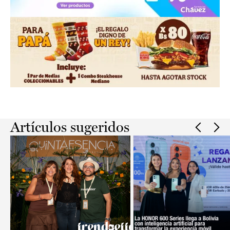
Slide 2 of 2.
Artículos sugeridos