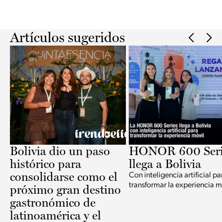
Slide 2 of 2.
Artículos sugeridos
Bolivia dio un paso
HONOR 600 Seri
histórico para
llega a Bolivia
consolidarse como el
Con inteligencia artificial pa
transformar la experiencia m
próximo gran destino
gastronómico de
latinoamérica y el