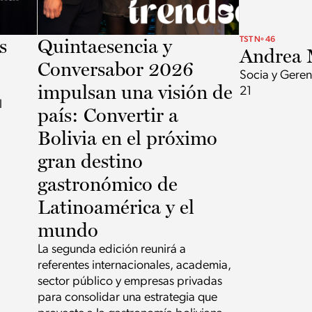
s
Quintaesencia y
TST Nº 46
Andrea 
Conversabor 2026
Socia y Geren
impulsan una visión de
21
l
país: Convertir a
Bolivia en el próximo
gran destino
gastronómico de
Latinoamérica y el
mundo
La segunda edición reunirá a
referentes internacionales, academia,
sector público y empresas privadas
para consolidar una estrategia que