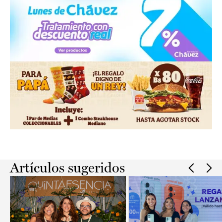
Slide 2 of 2.
Artículos sugeridos