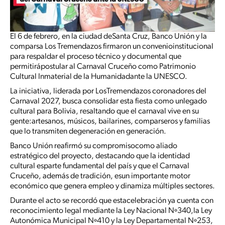
El 6 de febrero, en la ciudad deSanta Cruz, Banco Unión y la
comparsa Los Tremendazos firmaron un convenioinstitucional
para respaldar el proceso técnico y documental que
permitirápostular al Carnaval Cruceño como Patrimonio
Cultural Inmaterial de la Humanidadante la UNESCO.
La iniciativa, liderada por LosTremendazos coronadores del
Carnaval 2027, busca consolidar esta fiesta como unlegado
cultural para Bolivia, resaltando que el carnaval vive en su
gente:artesanos, músicos, bailarines, comparseros y familias
que lo transmiten degeneración en generación.
Banco Unión reafirmó su compromisocomo aliado
estratégico del proyecto, destacando que la identidad
cultural esparte fundamental del país y que el Carnaval
Cruceño, además de tradición, esun importante motor
económico que genera empleo y dinamiza múltiples sectores.
Durante el acto se recordó que estacelebración ya cuenta con
reconocimiento legal mediante la Ley Nacional Nº340,la Ley
Autonómica Municipal Nº410 y la Ley Departamental Nº253,