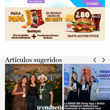
Slide 2 of 2.
Artículos sugeridos