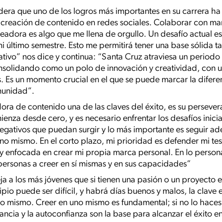
dera que uno de los logros más importantes en su carrera ha 
 creación de contenido en redes sociales. Colaborar con ma
adora es algo que me llena de orgullo. Un desafío actual es 
i último semestre. Esto me permitirá tener una base sólida t
ativo” nos dice y continua: “Santa Cruz atraviesa un periodo
onsolidando como un polo de innovación y creatividad, con 
 Es un momento crucial en el que se puede marcar la diferen
omunidad”.
ora de contenido una de las claves del éxito, es su persevera
enza desde cero, y es necesario enfrentar los desafíos inici
egativos que puedan surgir y lo más importante es seguir ad
o mismo. En el corto plazo, mi prioridad es defender mi tesi
 enfocada en crear mi propia marca personal. En lo persona
 personas a creer en sí mismas y en sus capacidades”
eja a los más jóvenes que si tienen una pasión o un proyecto
pio puede ser difícil, y habrá días buenos y malos, la clave 
o mismo. Creer en uno mismo es fundamental; si no lo haces, 
tancia y la autoconfianza son la base para alcanzar el éxito e