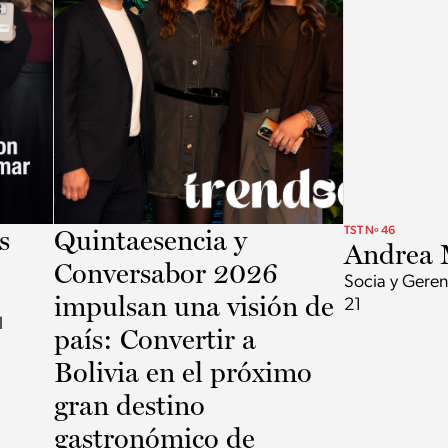
s
Quintaesencia y
TST Nº 46
Andrea 
Conversabor 2026
Socia y Geren
impulsan una visión de
21
l
país: Convertir a
Bolivia en el próximo
gran destino
gastronómico de