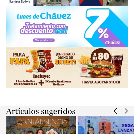
Slide 2 of 2.
Artículos sugeridos