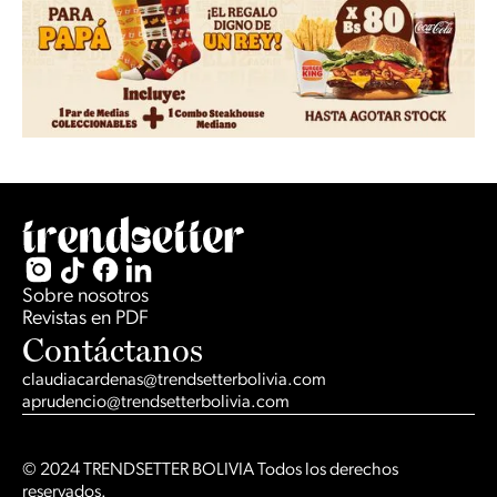
Slide 2 of 2.
Sobre nosotros
Revistas en PDF
Contáctanos
claudiacardenas@trendsetterbolivia.com
aprudencio@trendsetterbolivia.com
© 2024 TRENDSETTER BOLIVIA Todos los derechos
reservados.