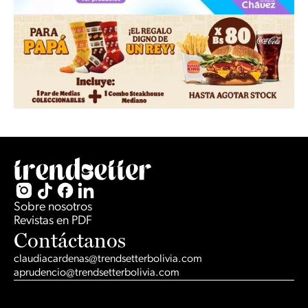
Slide 2 of 2.
Sobre nosotros
Revistas en PDF
Contáctanos
claudiacardenas@trendsetterbolivia.com
aprudencio@trendsetterbolivia.com